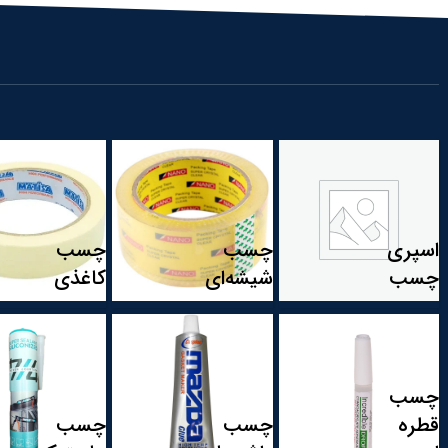
چسب الها
توزیع کننده دست اول
مشاهده همه محصولات
اسپری
چسب
چسب
چسب
شیشه‌ای
کاغذی
چسب
قطره
چسب
چسب