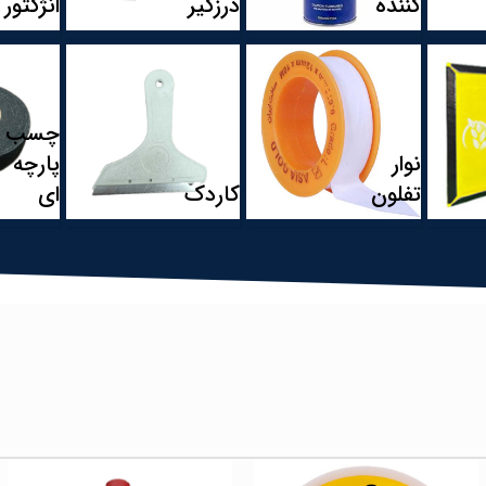
کننده
درزگیر
انژکتور
چسب
نوار
پارچه
تفلون
کاردک
ای