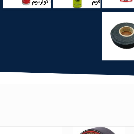
فوم
آکواریوم