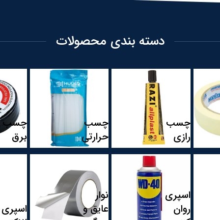
م
دسته بندی محصولات
 انواع چسب
چسب
چسب
چسب
رازی
حرارتی
برق
اسپری
نوار
روان
عایق و
اسپری