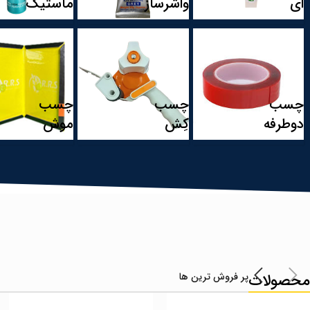
ای
واشرساز
ماستیک
چسب
چسب
چسب
دوطرفه
کِش
موش
محصولات
پر فروش ترین ها